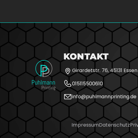
KONTAKT
Girardetstr. 76, 45131 Essen
015115500610
info@puhlmannprinting.de
Impressum
Datenschutz
Pri