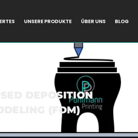
ERTES
UNSERE PRODUKTE
ÜBER UNS
BLOG
SED DEPOSITION
DELING (FDM)