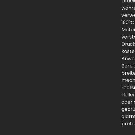
Druck
währe
verwe
190°C
Mater
verst
Druck
koste
Anwen
Berei
breit
mecha
realis
Hülle
oder
gedru
glatt
profe