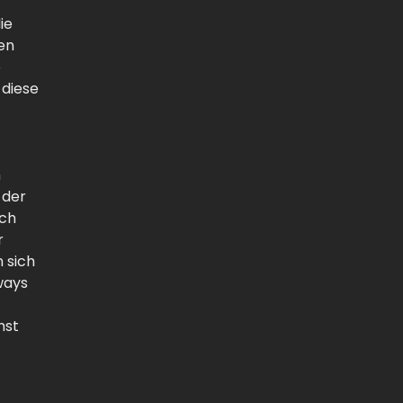
ie
en
e
 diese
n
 der
ich
r
n sich
ways
hst