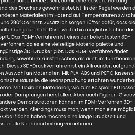
platte sollte beheizt sein, damit eine bessere Haftung
nd des Druckens gewährleistet ist. In der Regel werden d
ndeten Materialien im Hotend auf Temperaturen zwisch
 und 280°C erhitzt. Zusätzlich sorgen Lüfter dafür, dass di
ialführung durch die Düse weiterhin möglich ist, ohne das
opft. Das FDM-Verfahren ist eines der beliebtesten 3D-
verfahren, da es eine vielseitige Materialpalette und
ngünstige 3D-Drucker gibt. Das FDM-Verfahren findet
dung, sowohl im künstlerischen, als auch im funktionale
ch. Dieses 3D-Druckverfahren ist ein Allrounder, aufgrund
en Auswahl an Materialien. Mit PLA, ABS und PETG lassen s
nische Bauteile, die Beanspruchung erfahren wunderba
ieren. Mit flexiblen Materialien, wie zum Beispiel TPU lasse
n oder Dämpfungen herstellen. Aber auch Figuren, Givea
 andere Demonstratoren können im FDM-Verfahren 3D-
ckt werden. Allerdings muss man, wenn man eine möglic
e Oberfläche haben möchte eine lange Druckzeit und
ssionelle Nachbearbeitung vornehmen.