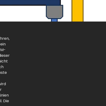
hren,
ein
DM-
dieser
hicht
ch
hste
wird
r
inien
l. Die