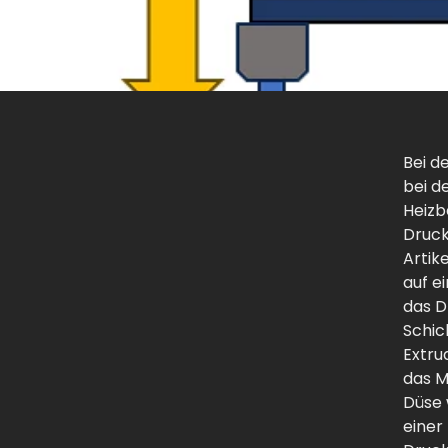
Bei d
bei d
Heizb
Druck
Artik
auf e
das D
Schic
Extru
das M
Düse 
einer