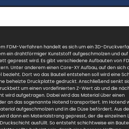
em FDM-Verfahren handelt es sich um ein 3D-Druckverfa
em ein drahtförmiger Kunststoff aufgeschmolzen und auf 
ett gepresst wird. Es gibt verschiedene Aufbauten von F
ern. Unter anderem einen Core-XY Aufbau, auf den sich 
el bezieht. Dort wo das Bauteil entstehen soll wird eine Sc
ine beheizte Druckplatte gedruckt. Anschließend senkt si
ruckbett um einen vordefinierten Z-Wert ab und die näc
ht wird aufgetragen. Dabei wird das Material über einen
der an das sogenannte Hotend transportiert. Im Hotend 
aterial aufgeschmolzen und in die Düse befördert. Aus de
wird dann ein Materialstrang gepresst, der die einzelnen L
 Druckschicht ausfüllt. So entsteht schichtweise ein Bautei