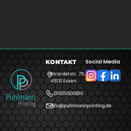
Social Media
KONTAKT
Girardetstr. 76,
45131 Essen
015115500610
info@puhlmannprinting.de